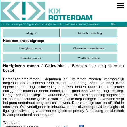
Kik
De meest complete en gebruiksvriendelijke websites voor aannemer en particulier.
Rotterdam
Inloggen
Overzicht bestelling
Kies een productgroep:
Hardglazen ramen
Aluminium voorzetramen
Draaikiepramen
Ventilatieroosters
Hardglazen ramen / Webwinkel
- Bereken hier de prijzen en
bestel
Hardgazen-draairamen, -klepramen en -valramen worden voornamelijk
toegepast als kostenbesparend middel. Een hardglazen-raam heeft meer
oppervlak aan daglichttoetreding dan een houten raam. Het traditionele
omliggende raamhout neemt namelijk een groot deel van het daglicht weg.
Hardglazen draai-, klep- en valramen zijn in elke kozijnsponning toepasbaar
en daarom uitermate geschikt voor renovatie toepassingen. Bovendien vergt
het geen onderhoud en geen schilderwerk. De ramen zijn snel en efficiënt te
monteren. Ook verkrijgbaar in inbraakwerende uitvoering en/of in matglas of
figuurglas uitvoering voor meer veiligheid en privacy. Al het hang- en sluitwerk
is voorgemonteerd aan het raam.
Type raam